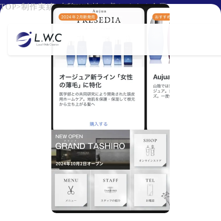
TOP
>
制作実績
>
山陰の女性を美しくする企業